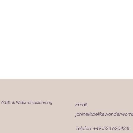
AGB’s & Widerrufsbelehrung
Email:
janine@belikewonderwom
Telefon:
+49 1523 6204331